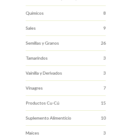
Químicos
8
Sales
9
Semillas y Granos
26
Tamarindos
3
Vainilla y Derivados
3
Vinagres
7
Productos Cu-Cú
15
Suplemento Alimenticio
10
Maices
3