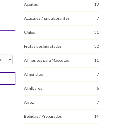
Aceites
13
Azúcares / Endulcorantes
7
Chiles
31
Frutas deshidratadas
32
Alimentos para Mascotas
11
Almendras
7
AlmÍbares
6
Arroz
7
Bebidas / Preparados
14