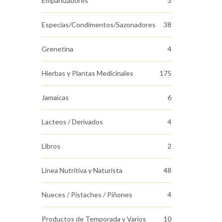
Empanizadores
3
Especias/Condimentos/Sazonadores
38
Grenetina
4
Hierbas y Plantas Medicinales
175
Jamaicas
6
Lacteos / Derivados
4
Libros
2
Linea Nutritiva y Naturista
48
Nueces / Pistaches / Piñones
4
Productos de Temporada y Varios
10