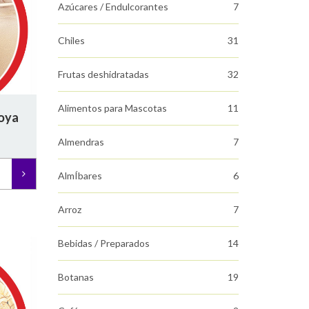
Azúcares / Endulcorantes
7
Chiles
31
Frutas deshidratadas
32
Alimentos para Mascotas
11
soya
Almendras
7
AlmÍbares
6
Arroz
7
Bebidas / Preparados
14
Botanas
19