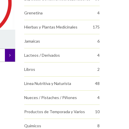
Grenetina
4
Hierbas y Plantas Medicinales
175
Jamaicas
6
Lacteos / Derivados
4
Libros
2
Linea Nutritiva y Naturista
48
Nueces / Pistaches / Piñones
4
Productos de Temporada y Varios
10
Químicos
8