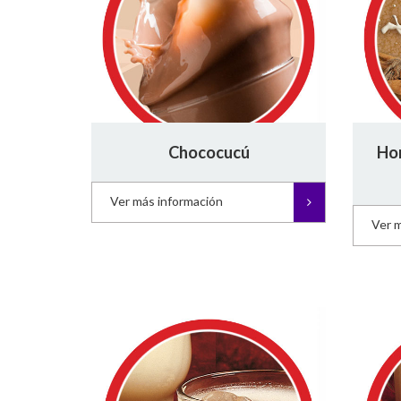
Chococucú
Hor
Ver más información
Ver 