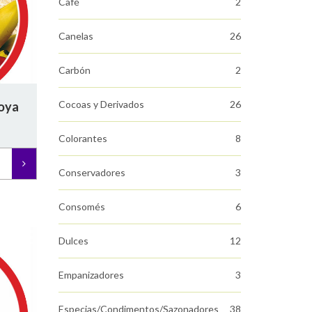
Café
2
Canelas
26
Carbón
2
Cocoas y Derivados
26
soya
Colorantes
8
Conservadores
3
Consomés
6
Dulces
12
Empanizadores
3
Especias/Condimentos/Sazonadores
38