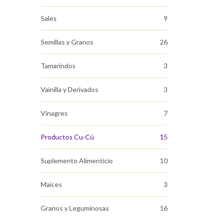
Sales
9
Semillas y Granos
26
Tamarindos
3
Vainilla y Derivados
3
Vinagres
7
Productos Cu-Cú
15
Suplemento Alimenticio
10
Maices
3
Granos y Leguminosas
16