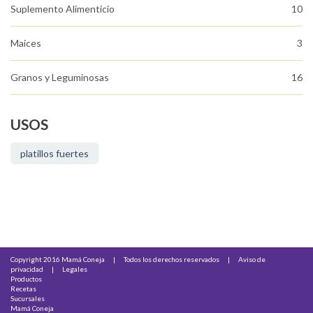
Suplemento Alimenticio
10
Maices
3
Granos y Leguminosas
16
USOS
platillos fuertes
Copyright 2016 Mamá Coneja
|
Todos los derechos reservados
|
Aviso de
privacidad
|
Legales
Productos
Recetas
Sucursales
Mamá Coneja